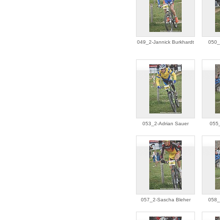
049_2-Jannick Burkhardt
050_
053_2-Adrian Sauer
055_
057_2-Sascha Bleher
058_