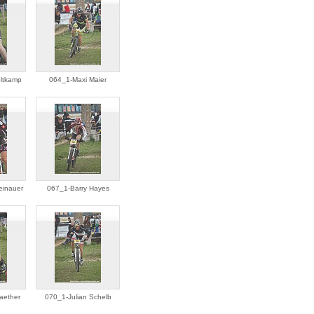
ltkamp
064_1-Maxi Maier
einauer
067_1-Barry Hayes
aether
070_1-Julian Schelb