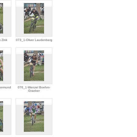
 Zink
073_1-Oliver Laudenberg
termund
076_1-Wenzel Boehm-
Graeber