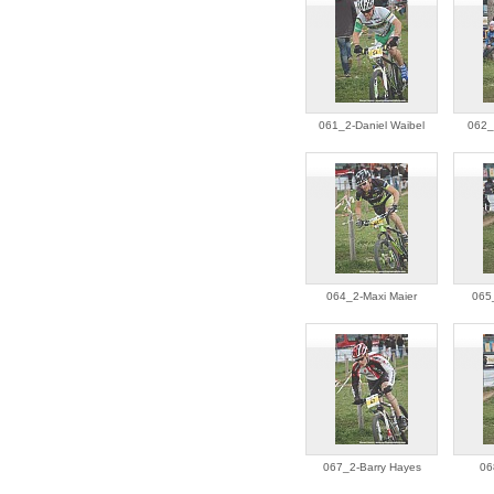
061_2-Daniel Waibel
062_
064_2-Maxi Maier
065_
067_2-Barry Hayes
06