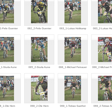
1-Felix Guenter
062_2-Felix Guenter
063_1-Lukas Holtkamp
063_2-Lukas Ho
1-Sturla Aune
065_2-Sturla Aune
066_1-Michael Feinauer
066_2-Michael F
8_1-Ole Hem
068_2-Ole Hem
069_1-Tobias Saether
069_2-Tobias S