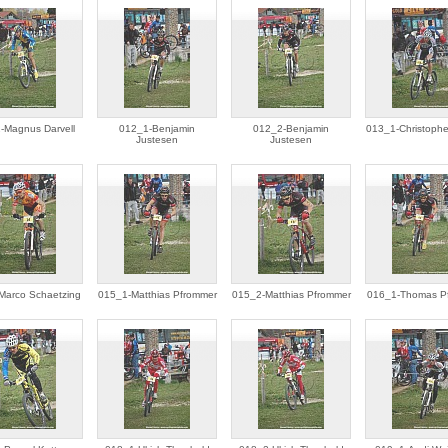
-Magnus Darvell
012_1-Benjamin
012_2-Benjamin
013_1-Christophe
Justesen
Justesen
Marco Schaetzing
015_1-Matthias Pfrommer
015_2-Matthias Pfrommer
016_1-Thomas P