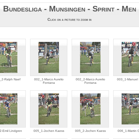
Bundesliga - Munsingen - Sprint - Men
Click on a picture to zoom in
_2-Ralph Naef
002_1-Marco Aurelio
002_2-Marco Aurelio
003_1-Manuel 
Fontana
Fontana
2-Emil Lindgren
005_1-Jochen Kaess
005_2-Jochen Kaess
006_1-Martin 