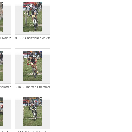
r Maletz
013_2-Christopher Maletz
frommer
016_2-Thomas Pfrommer