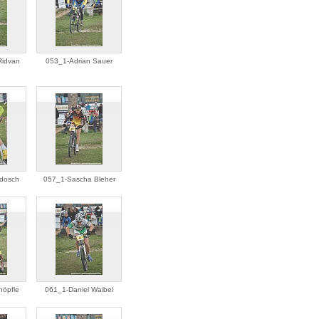
idvan
053_1-Adrian Sauer
dosch
057_1-Sascha Bleher
nöpfle
061_1-Daniel Waibel