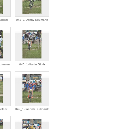
icolai
042_1-Danny Neumann
aufmann
046_1-Martin Gluth
efner
049_1-Jannick Burkhardt