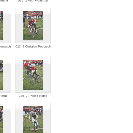
inhold
019_2-Andi Weinhold
Poetzsch
023_2-Christian Poetzsch
 Rothe
026_2-Phillipp Rothe