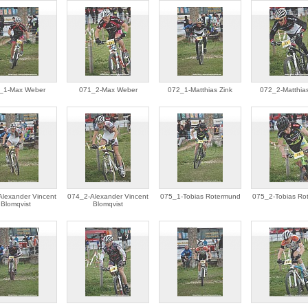
_1-Max Weber
071_2-Max Weber
072_1-Matthias Zink
072_2-Matthias
lexander Vincent
074_2-Alexander Vincent
075_1-Tobias Rotermund
075_2-Tobias Ro
Blomqvist
Blomqvist