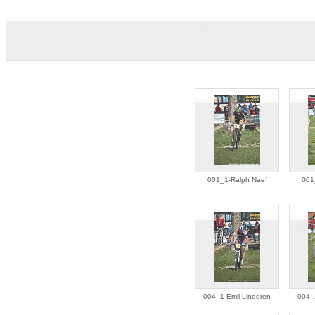
001_1-Ralph Naef
001
004_1-Emil Lindgren
004_