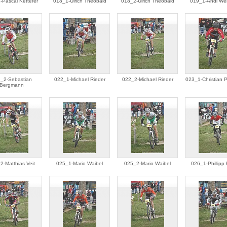
-Pascal Ketterer
018_1-Ulrich Theobald
018_2-Ulrich Theobald
019_1-Andi We
_2-Sebastian
022_1-Michael Rieder
022_2-Michael Rieder
023_1-Christian 
Bergmann
2-Matthias Veit
025_1-Mario Waibel
025_2-Mario Waibel
026_1-Phillipp