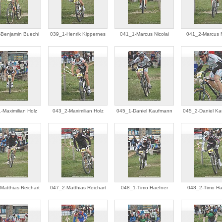
Benjamin Buechi
039_1-Henrik Kippernes
041_1-Marcus Nicolai
041_2-Marcus N
-Maximilian Holz
043_2-Maximilian Holz
045_1-Daniel Kaufmann
045_2-Daniel K
Matthias Reichart
047_2-Matthias Reichart
048_1-Timo Haefner
048_2-Timo Ha