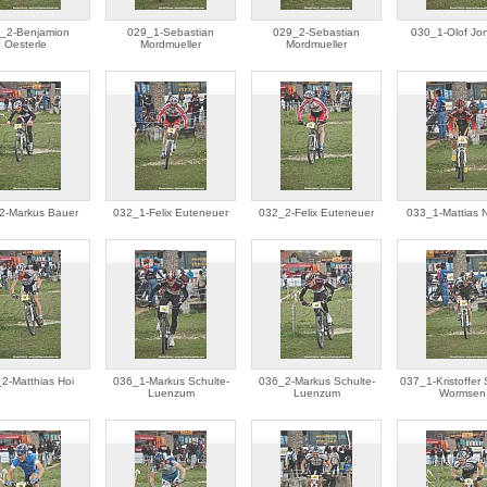
_2-Benjamion
029_1-Sebastian
029_2-Sebastian
030_1-Olof Jo
Oesterle
Mordmueller
Mordmueller
2-Markus Bauer
032_1-Felix Euteneuer
032_2-Felix Euteneuer
033_1-Mattias N
2-Matthias Hoi
036_1-Markus Schulte-
036_2-Markus Schulte-
037_1-Kristoffer
Luenzum
Luenzum
Wormsen