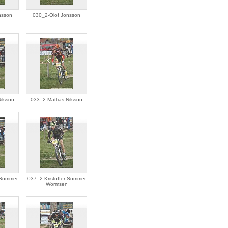
nsson
030_2-Olof Jonsson
ilsson
033_2-Mattias Nilsson
 Sommer
037_2-Kristoffer Sommer
Wormsen