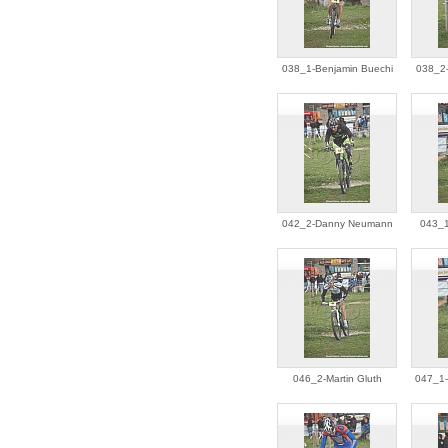
038_1-Benjamin Buechi
038_2-
042_2-Danny Neumann
043_1
046_2-Martin Gluth
047_1-