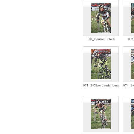
070_2-Julian Schelb
071
073_2-Oliver Laudenberg
074_1-A