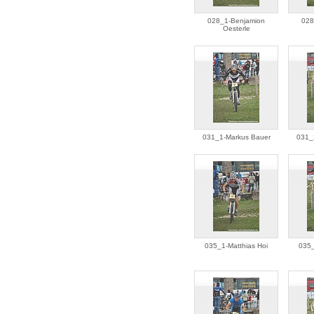
028_1-Benjamion
028
Oesterle
031_1-Markus Bauer
031_
035_1-Matthias Hoi
035_