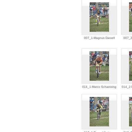
007_1-Magnus Darvell
007_2
014_1-Marco Schaetzing
014_2-