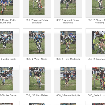
1-Marian Pablo
050_2-Marian Pablo
052_1-Ahmed-Ridvan
052_2-Ahmed-R
Burkhardt
Burkhardt
Reichling
Reichling
1-Victor Nissle
055_2-Victor Nissle
056_1-Timo Modosch
056_2-Timo Mo
1-Tobias Reiser
058_2-Tobias Reiser
060_1-Martin Knöpfle
060_2-Martin K