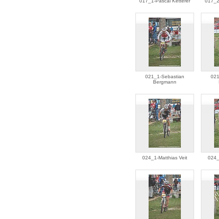
017_1-Pascal Ketterer
017_2
021_1-Sebastian
021
Bergmann
024_1-Matthias Veit
024_